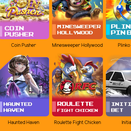
Coin Pusher
Minesweeper Hollywood
Plinko
Haunted Haven
Roulette Fight Chicken
Initi