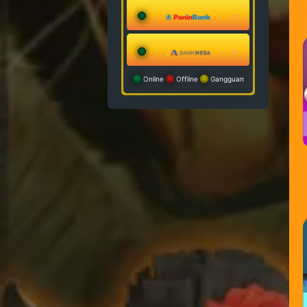
Online
Offline
Gangguan