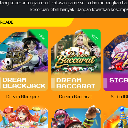
tang keberuntunganmu di ratusan game seru dan menangkan hadia
keseruan lebih banyak! Jangan lewatkan kesempat
RCADE
NEW
NEW
Dream Blackjack
Dream Baccarat
Sicbo I