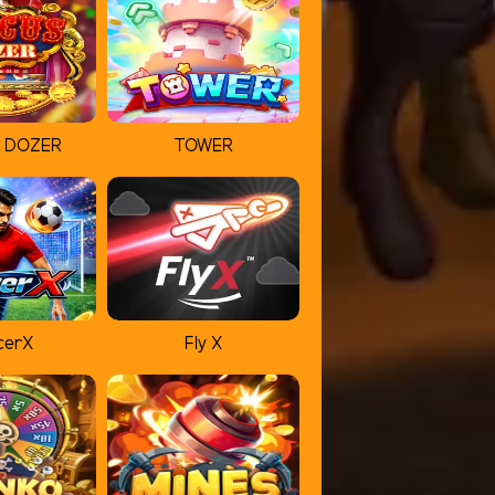
S DOZER
TOWER
cerX
Fly X