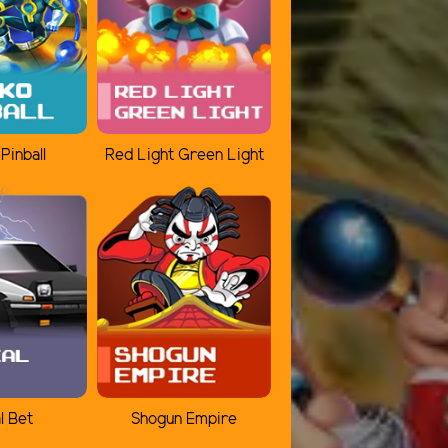
 Pinball
Red Light Green Light
al Bet
Shogun Empire