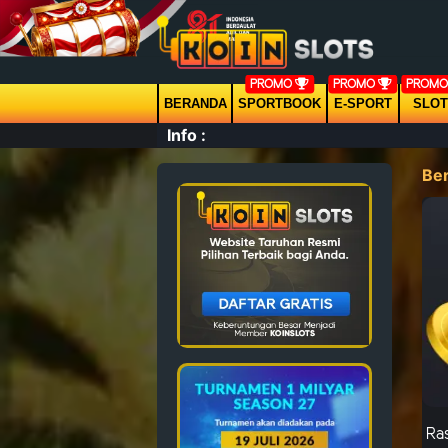
PROMO
PROMO
PROM
BERANDA
SPORTBOOK
E-SPORT
SLO
Info :
Be
Ras