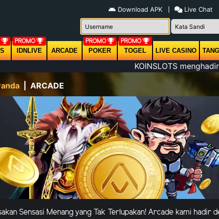
Download APK
Live Chat
O
PROMO
PROMO
PROMO
TS
IDNLIVE
ARCADE
POKER
TOGEL
LIVE CASINO
TAN
KOINSLOTS menghadirkan sistem DEPOSIT YANG SEMAKIN
randa
ARCADE
akan Sensasi Menang yang Tak Terlupakan! Arcade kami hadir de