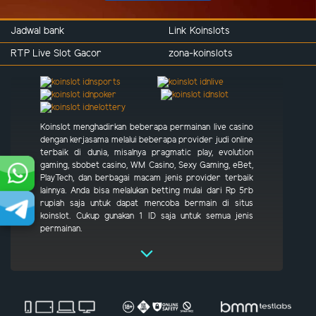
Jadwal bank
Link Koinslots
RTP Live Slot Gacor
zona-koinslots
Koinslot menghadirkan beberapa permainan live casino
dengan kerjasama melalui beberapa provider judi online
terbaik di dunia, misalnya pragmatic play, evolution
gaming, sbobet casino, WM Casino, Sexy Gaming, eBet,
PlayTech, dan berbagai macam jenis provider terbaik
lainnya. Anda bisa melalukan betting mulai dari Rp 5rb
rupiah saja untuk dapat mencoba bermain di situs
koinslot. Cukup gunakan 1 ID saja untuk semua jenis
permainan.