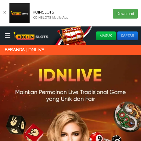
×
KOINSLOTS
Download
KOINSLOTS Mobile App
MASUK
DAFTAR
IDNLIVE
BERANDA