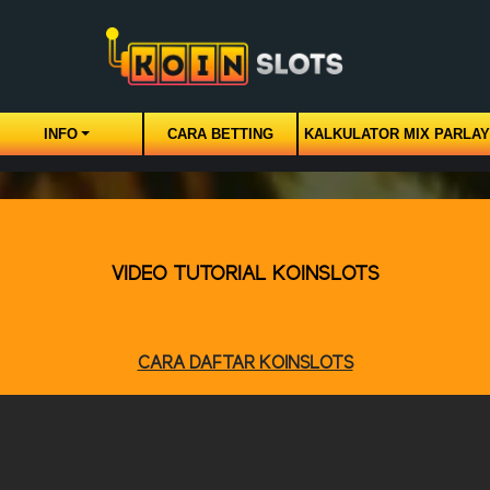
INFO
CARA BETTING
KALKULATOR MIX PARLA
VIDEO TUTORIAL KOINSLOTS
CARA DAFTAR KOINSLOTS