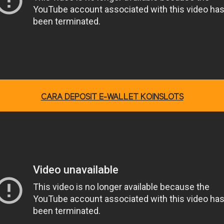
CARA DEPOSIT E-WALLET KOINSLOTS