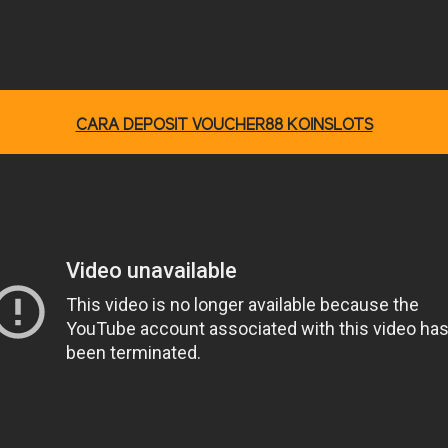
CARA DEPOSIT VOUCHER88 KOINSLOTS